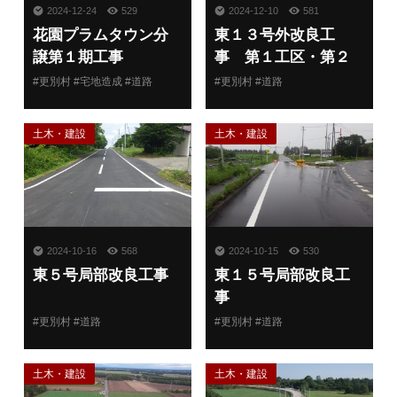
2024-12-24
529
2024-12-10
581
花園プラムタウン分
東１３号外改良工
譲第１期工事
事 第１工区・第２
工区
#更別村 #宅地造成 #道路
#更別村 #道路
土木・建設
土木・建設
2024-10-16
568
2024-10-15
530
東５号局部改良工事
東１５号局部改良工
事
#更別村 #道路
#更別村 #道路
土木・建設
土木・建設