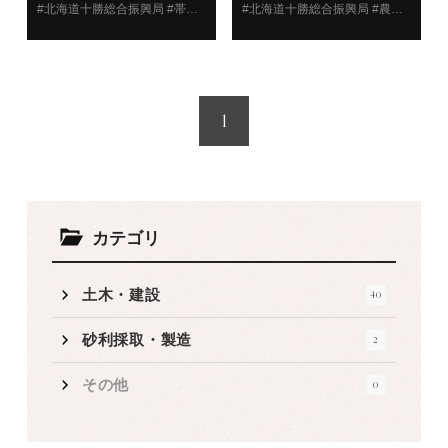
務）
51工区
#北海道十勝総合振興局 #帯広建設管理部 #音更町 #道路
#北海道十勝総合振興局 #農政部 #更別村 #道路
1
カテゴリ
土木・建設
40
砂利採取・製造
2
その他
0