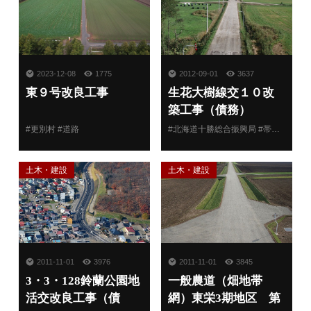
2023-12-08
1775
2012-09-01
3637
東９号改良工事
生花大樹線交１０改
築工事（債務）
#更別村 #道路
#北海道十勝総合振興局 #帯広建設管理部 #幕別町忠類 #道路
土木・建設
土木・建設
2011-11-01
3976
2011-11-01
3845
3・3・128鈴蘭公園地
一般農道（畑地帯
活交改良工事（債
網）東栄3期地区 第