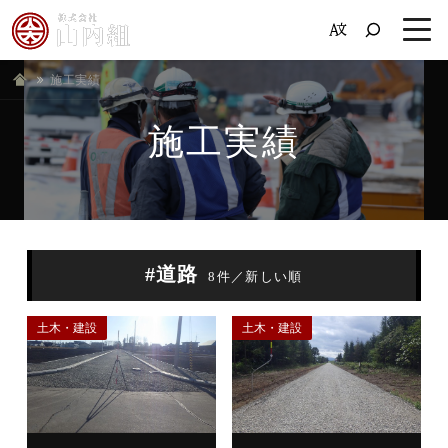
施工実績
ホーム
施工実績
#道路
8件／新しい順
土木・建設
土木・建設