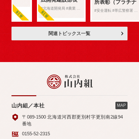
所表彰（プラチナ
のお
表彰（農業部
#北海道開発局 #農業 #表彰
賞）受賞
知ら
#安全運転 #帯広警察署 #表彰
門）
せ
関連トピックス一覧
山内組／本社
MAP
〒089-1500 北海道河西郡更別村字更別南2線94
番地
0155-52-2315