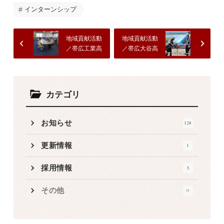
インターンシップ
地域貢献活動
地域貢献活動
／帯広工業高
／帯広大谷高
校のインター
校のインター
ンシップ受け
ンシップ受け
入れ
入れ
カテゴリ
お知らせ
128
更新情報
1
採用情報
3
その他
0