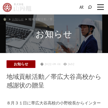
お知らせ
ホーム
地域貢献活動／帯広大谷高校から感謝状の贈呈
お知らせ
お知らせ
2022-09-01
2632
地域貢献活動／帯広大谷高校から
感謝状の贈呈
８月３１日に帯広大谷高校の小野校長からインター