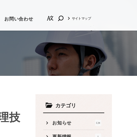
お問い合わせ
サイトマップ
の他
しい順
品質管理
カテゴリ
理技
お知らせ
128
プロモーション動画
更新情報
1