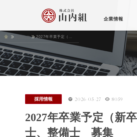
企業情報
お知らせ
ホーム
2027年卒業予定（新卒者）、１・２級土木施工管理技士、整備士 募集
お知
土木
新し
古い
社長挨拶
会
2026-05-27
8059
採用情報
2027年卒業予定（
士、整備士 募集
アクセス・マップ
個