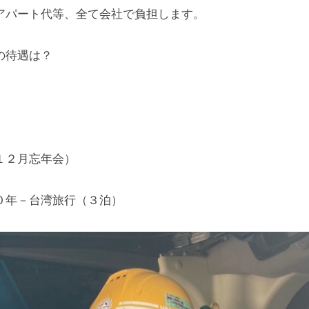
アパート代等、全て会社で負担します。
の待遇は？
１２月忘年会）
０年－台湾旅行（３泊）