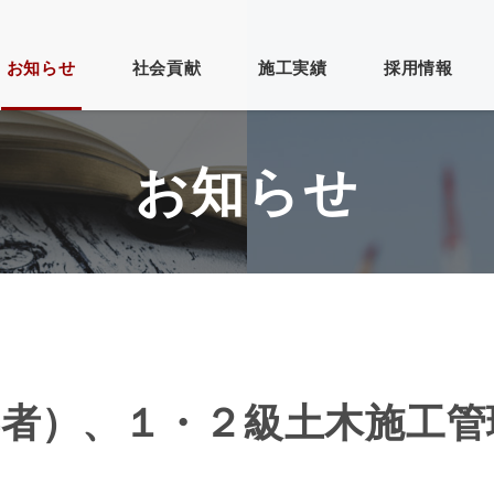
お知らせ
社会貢献
施工実績
採用情報
お知らせ
らせ
・建設
更新情報
砂利採取・製
ブログ
その他
そ
新
造
い順
古い順
閲覧数順
順
閲覧数順
社概要
事業紹介
新卒者）、１・２級土木施工管
人情報保護方針
お問い合わせ