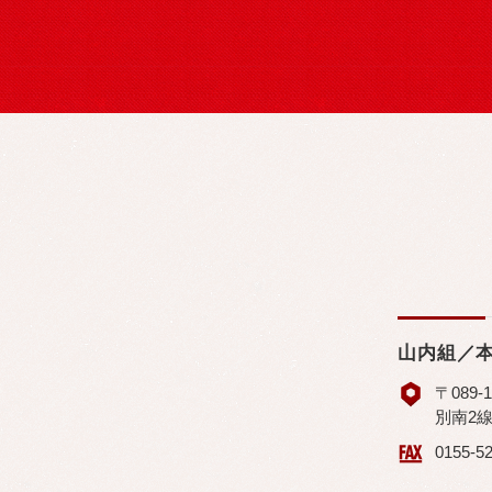
山内組／
〒089
別南2線
0155-5