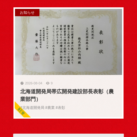
お知らせ
2026-08-04
9
北海道開発局帯広開発建設部長表彰（農
業部門）
#北海道開発局 #農業 #表彰