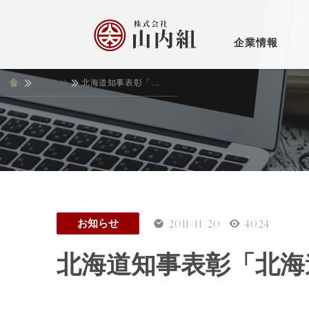
企業情報
お知らせ
ホーム
北海道知事表彰「北海道ゼロ・エミ優秀賞」
お知
土木
新し
古い
社長挨拶
会
2011-11-20
4024
お知らせ
北海道知事表彰「北海
アクセス・マップ
個