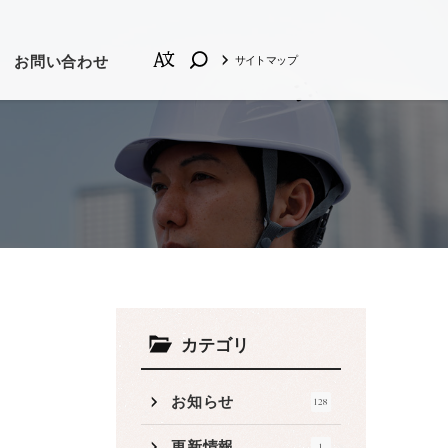
お問い合わせ
サイトマップ
の他
しい順
品質管理
カテゴリ
お知らせ
128
プロモーション動画
更新情報
1