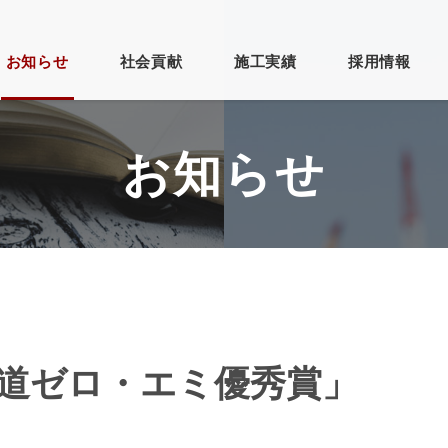
お知らせ
社会貢献
施工実績
採用情報
お知らせ
らせ
・建設
更新情報
砂利採取・製
ブログ
その他
そ
新
造
い順
古い順
閲覧数順
順
閲覧数順
社概要
事業紹介
道ゼロ・エミ優秀賞」
人情報保護方針
お問い合わせ