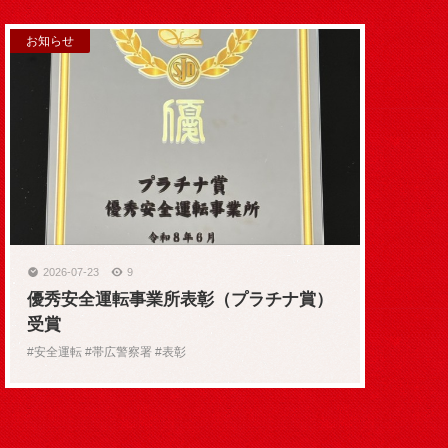
お知らせ
2026-07-23
9
優秀安全運転事業所表彰（プラチナ賞）
受賞
#安全運転 #帯広警察署 #表彰