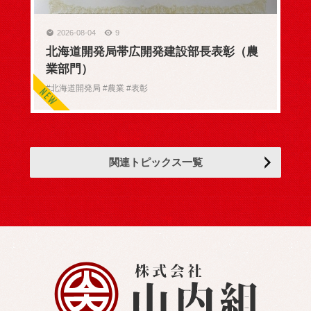
2026-08-04
9
北海道開発局帯広開発建設部長表彰（農
業部門）
#北海道開発局 #農業 #表彰
関連トピックス一覧