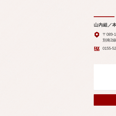
山内組／
〒089
別南2線
0155-5