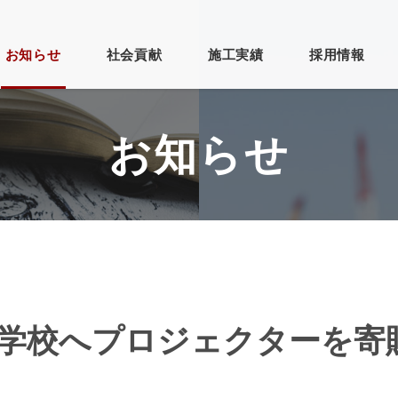
お知らせ
社会貢献
施工実績
採用情報
お知らせ
らせ
・建設
更新情報
砂利採取・製
ブログ
その他
そ
新
造
い順
古い順
閲覧数順
順
閲覧数順
社概要
事業紹介
学校へプロジェクターを寄
人情報保護方針
お問い合わせ