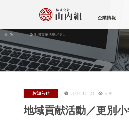
企業情報
お知らせ
ホーム
地域貢献活動／更別小学校へプロジェクターを寄贈
お知
土木
新し
古い
社長挨拶
会
2024-10-24
1691
お知らせ
地域貢献活動／更別小
アクセス・マップ
個