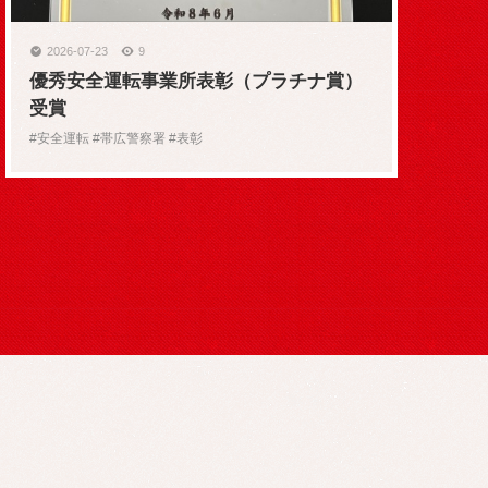
2026-07-23
9
優秀安全運転事業所表彰（プラチナ賞）
受賞
#安全運転 #帯広警察署 #表彰