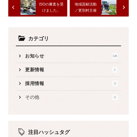
ISOの審査を受
地域貢献活動
けました。
／更別村主催
のクリーン作
戦（村道清
掃）に参加
カテゴリ
お知らせ
128
更新情報
1
採用情報
3
その他
0
注目ハッシュタグ