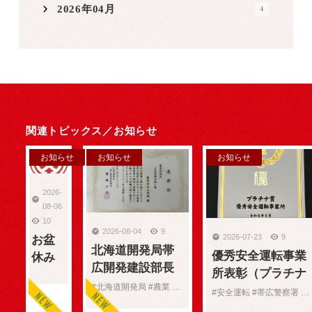
2026年04月
4
関連トピックス／
お知らせ
お知らせ
お知らせ
お知らせ
2026-
08-06
10
2026-08-04
9
2026-07-23
9
お盆
北海道開発局帯
優秀安全運転事業
休み
広開発建設部長
所表彰（プラチナ
のお
表彰（農業部
#北海道開発局 #農業 #表彰
賞）受賞
知ら
#安全運転 #帯広警察署 #表彰
門）
せ