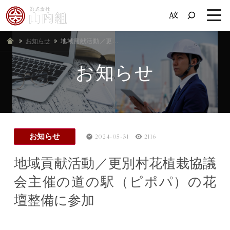
お知らせ
ホーム
地域貢献活動／更別村花植栽協議会主催の道の駅（ピポパ）の花壇整備に参加
お知らせ
お知らせ
2024-05-31
2116
地域貢献活動／更別村花植栽協議
会主催の道の駅（ピポパ）の花
壇整備に参加